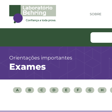
SOBRE
Orientações importantes
Exames
A
B
C
D
E
F
G
H