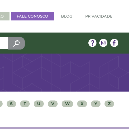
ÃO
FALE CONOSCO
BLOG
PRIVACIDADE
S
T
U
V
W
X
Y
Z