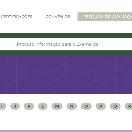
CERTIFICAÇÕES
CONVÊNIOS
PESQUISA DE AVALIAÇ
I
J
K
L
M
N
O
P
Q
R