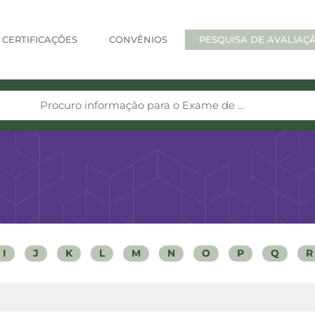
CERTIFICAÇÕES
CONVÊNIOS
PESQUISA DE AVALIAÇ
I
J
K
L
M
N
O
P
Q
R