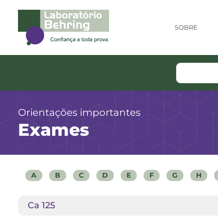
SOBRE
Orientações importantes
Exames
A
B
C
D
E
F
G
H
Ca 125