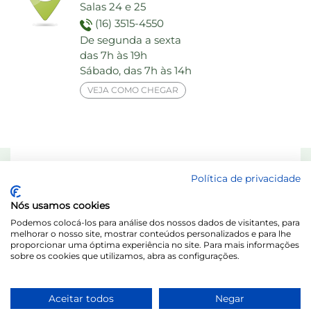
Salas 24 e 25
(16) 3515-4550
De segunda a sexta
das 7h às 19h
Sábado, das 7h às 14h
VEJA COMO CHEGAR
Responsável Técnico: Dra. Maria das Graças Elias de Assis - CRF 8713-SP
Política de privacidade
Laboratório Behring de Análises Clínicas Ltda.
Nós usamos cookies
Acesse o Portal do Titular / LGPD
Podemos colocá-los para análise dos nossos dados de visitantes, para
melhorar o nosso site, mostrar conteúdos personalizados e para lhe
proporcionar uma óptima experiência no site. Para mais informações
sobre os cookies que utilizamos, abra as configurações.
Aceitar todos
Negar