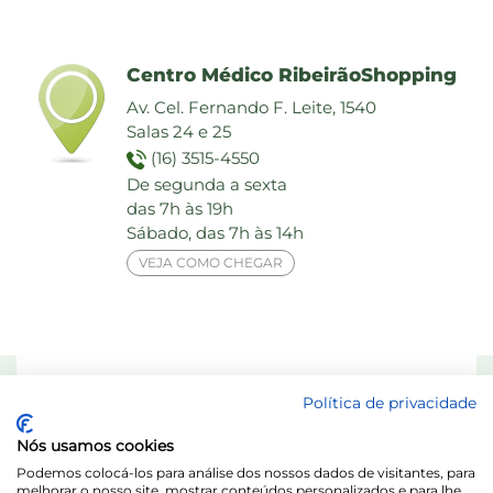
Centro Médico RibeirãoShopping
Av. Cel. Fernando F. Leite, 1540
Salas 24 e 25
(16) 3515-4550
De segunda a sexta
das 7h às 19h
Sábado, das 7h às 14h
VEJA COMO CHEGAR
Responsável Técnico: Dra. Maria das Graças Elias de Assis - CRF 8713-SP
Política de privacidade
Laboratório Behring de Análises Clínicas Ltda.
Nós usamos cookies
Acesse o Portal do Titular / LGPD
Podemos colocá-los para análise dos nossos dados de visitantes, para
melhorar o nosso site, mostrar conteúdos personalizados e para lhe