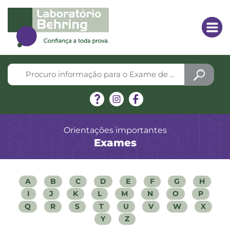
Orientações importantes
Exames
A
B
C
D
E
F
G
H
I
J
K
L
M
N
O
P
Q
R
S
T
U
V
W
X
Y
Z