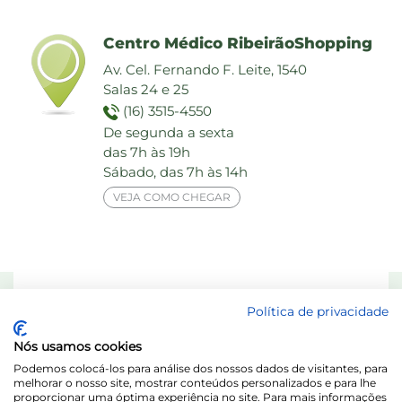
Centro Médico RibeirãoShopping
Av. Cel. Fernando F. Leite, 1540
Salas 24 e 25
(16) 3515-4550
De segunda a sexta
das 7h às 19h
Sábado, das 7h às 14h
VEJA COMO CHEGAR
Responsável Técnico: Dra. Maria das Graças Elias de Assis - CRF 8713-SP
Política de privacidade
Laboratório Behring de Análises Clínicas Ltda.
Nós usamos cookies
Acesse o Portal do Titular / LGPD
Podemos colocá-los para análise dos nossos dados de visitantes, para
melhorar o nosso site, mostrar conteúdos personalizados e para lhe
proporcionar uma óptima experiência no site. Para mais informações