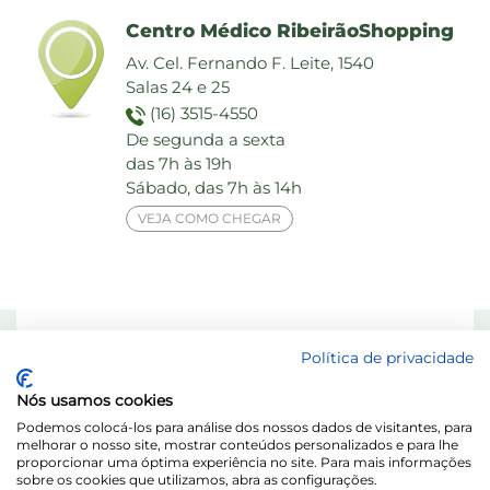
Centro Médico RibeirãoShopping
Av. Cel. Fernando F. Leite, 1540
Salas 24 e 25
(16) 3515-4550
De segunda a sexta
das 7h às 19h
Sábado, das 7h às 14h
VEJA COMO CHEGAR
Responsável Técnico: Dra. Maria das Graças Elias de Assis - CRF 8713-SP
Política de privacidade
Laboratório Behring de Análises Clínicas Ltda.
Nós usamos cookies
Acesse o Portal do Titular / LGPD
Podemos colocá-los para análise dos nossos dados de visitantes, para
melhorar o nosso site, mostrar conteúdos personalizados e para lhe
proporcionar uma óptima experiência no site. Para mais informações
sobre os cookies que utilizamos, abra as configurações.