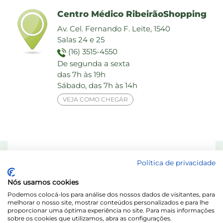
Centro Médico RibeirãoShopping
Av. Cel. Fernando F. Leite, 1540
Salas 24 e 25
(16) 3515-4550
De segunda a sexta
das 7h às 19h
Sábado, das 7h às 14h
VEJA COMO CHEGAR
Responsável Técnico: Dra. Maria das Graças Elias de Assis - CRF 8713-SP
Política de privacidade
Laboratório Behring de Análises Clínicas Ltda.
Nós usamos cookies
Acesse o Portal do Titular / LGPD
Podemos colocá-los para análise dos nossos dados de visitantes, para
melhorar o nosso site, mostrar conteúdos personalizados e para lhe
proporcionar uma óptima experiência no site. Para mais informações
sobre os cookies que utilizamos, abra as configurações.