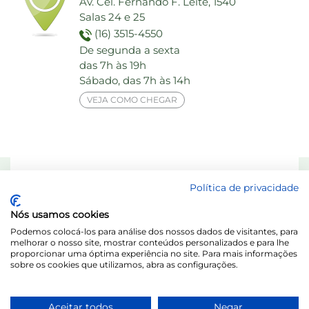
Av. Cel. Fernando F. Leite, 1540
Salas 24 e 25
(16) 3515-4550
De segunda a sexta
das 7h às 19h
Sábado, das 7h às 14h
VEJA COMO CHEGAR
Responsável Técnico: Dra. Maria das Graças Elias de Assis - CRF 8713-SP
Política de privacidade
Laboratório Behring de Análises Clínicas Ltda.
Nós usamos cookies
Acesse o Portal do Titular / LGPD
Podemos colocá-los para análise dos nossos dados de visitantes, para
melhorar o nosso site, mostrar conteúdos personalizados e para lhe
proporcionar uma óptima experiência no site. Para mais informações
sobre os cookies que utilizamos, abra as configurações.
Aceitar todos
Negar