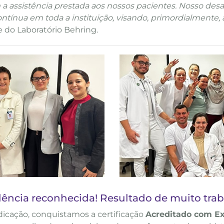
 a assistência prestada aos nossos pacientes. Nosso des
tínua em toda a instituição, visando, primordialmente, 
e do Laboratório Behring.
lência reconhecida! Resultado de muito trab
dicação, conquistamos a certificação
Acreditado com Ex