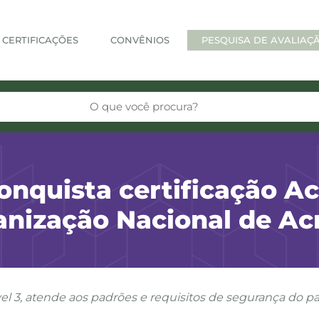
CERTIFICAÇÕES
CONVÊNIOS
PESQUISA DE AVALIAÇ
onquista certificação A
anização Nacional de Ac
vel 3, atende aos padrões e requisitos de segurança do p