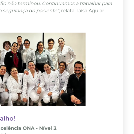
afio não terminou. Continuamos a trabalhar para
a segurança do paciente"
, relata Taísa Aguiar
alho!
celência ONA - Nível 3
.