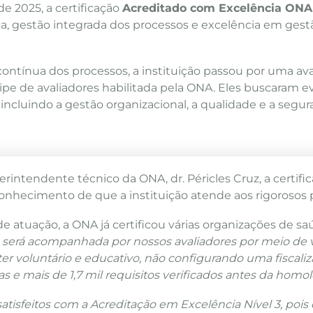
de 2025, a certificação
Acreditado com Excelência ONA 
ança, gestão integrada dos processos e excelência em ges
ntínua dos processos, a instituição passou por uma aval
e de avaliadores habilitada pela ONA. Eles buscaram 
 incluindo a gestão organizacional, a qualidade e a segu
rintendente técnico da ONA, dr. Péricles Cruz, a certif
onhecimento de que a instituição atende aos rigorosos 
 atuação, a ONA já certificou várias organizações de sa
 e será acompanhada por nossos avaliadores por meio de 
ter voluntário e educativo, não configurando uma fiscaliz
adas e mais de 1,7 mil requisitos verificados antes da hom
atisfeitos com a Acreditação em Excelência Nível 3, po