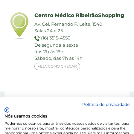
Centro Médico RibeirãoShopping
Av. Cel. Fernando F. Leite, 1540
Salas 24 e 25
(16) 3515-4550
De segunda a sexta
das 7h às 19h
Sábado, das 7h às 14h
VEJA COMO CHEGAR
Responsável Técnico: Dra. Maria das Graças Elias de Assis - CRF 8713-SP
Política de privacidade
Laboratório Behring de Análises Clínicas Ltda.
Nós usamos cookies
Acesse o Portal do Titular / LGPD
Podemos colocá-los para análise dos nossos dados de visitantes, para
melhorar o nosso site, mostrar conteúdos personalizados e para lhe
proporcionar uma óptima experiência no site. Para mais informações