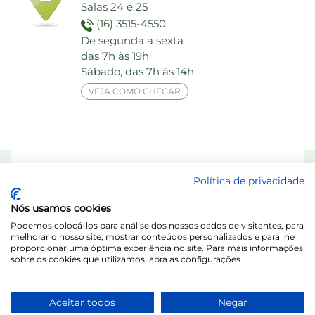
Salas 24 e 25
(16) 3515-4550
De segunda a sexta
das 7h às 19h
Sábado, das 7h às 14h
VEJA COMO CHEGAR
Responsável Técnico: Dra. Maria das Graças Elias de Assis - CRF 8713-SP
Política de privacidade
Laboratório Behring de Análises Clínicas Ltda.
Nós usamos cookies
Acesse o Portal do Titular / LGPD
Podemos colocá-los para análise dos nossos dados de visitantes, para
melhorar o nosso site, mostrar conteúdos personalizados e para lhe
proporcionar uma óptima experiência no site. Para mais informações
sobre os cookies que utilizamos, abra as configurações.
Aceitar todos
Negar