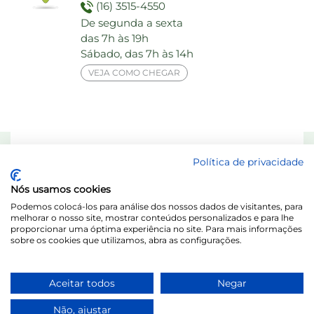
(16) 3515-4550
De segunda a sexta
das 7h às 19h
Sábado, das 7h às 14h
VEJA COMO CHEGAR
Responsável Técnico: Dra. Maria das Graças Elias de Assis - CRF 8713-SP
Política de privacidade
Laboratório Behring de Análises Clínicas Ltda.
Nós usamos cookies
Acesse o Portal do Titular / LGPD
Podemos colocá-los para análise dos nossos dados de visitantes, para
melhorar o nosso site, mostrar conteúdos personalizados e para lhe
proporcionar uma óptima experiência no site. Para mais informações
sobre os cookies que utilizamos, abra as configurações.
Aceitar todos
Negar
Não, ajustar