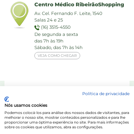
Centro Médico RibeirãoShopping
Av. Cel. Fernando F. Leite, 1540
Salas 24 e 25
(16) 3515-4550
De segunda a sexta
das 7h às 19h
Sábado, das 7h às 14h
VEJA COMO CHEGAR
Responsável Técnico: Dra. Maria das Graças Elias de Assis - CRF 8713-SP
Política de privacidade
Laboratório Behring de Análises Clínicas Ltda.
Nós usamos cookies
Acesse o Portal do Titular / LGPD
Podemos colocá-los para análise dos nossos dados de visitantes, para
melhorar o nosso site, mostrar conteúdos personalizados e para lhe
proporcionar uma óptima experiência no site. Para mais informações
sobre os cookies que utilizamos, abra as configurações.