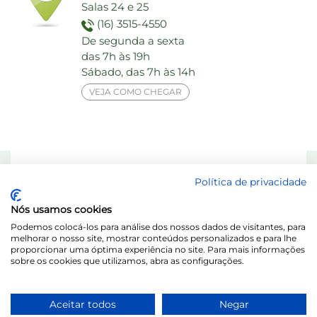
Salas 24 e 25
(16) 3515-4550
De segunda a sexta
das 7h às 19h
Sábado, das 7h às 14h
VEJA COMO CHEGAR
Responsável Técnico: Dra. Maria das Graças Elias de Assis - CRF 8713-SP
Política de privacidade
Laboratório Behring de Análises Clínicas Ltda.
Nós usamos cookies
Acesse o Portal do Titular / LGPD
Podemos colocá-los para análise dos nossos dados de visitantes, para
melhorar o nosso site, mostrar conteúdos personalizados e para lhe
proporcionar uma óptima experiência no site. Para mais informações
sobre os cookies que utilizamos, abra as configurações.
Aceitar todos
Negar