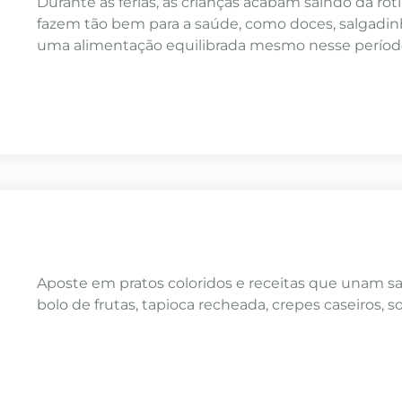
Durante as férias, as crianças acabam saindo da r
fazem tão bem para a saúde, como doces, salgadin
uma alimentação equilibrada mesmo nesse períod
Aposte em pratos coloridos e receitas que unam sa
bolo de frutas, tapioca recheada, crepes caseiros, s