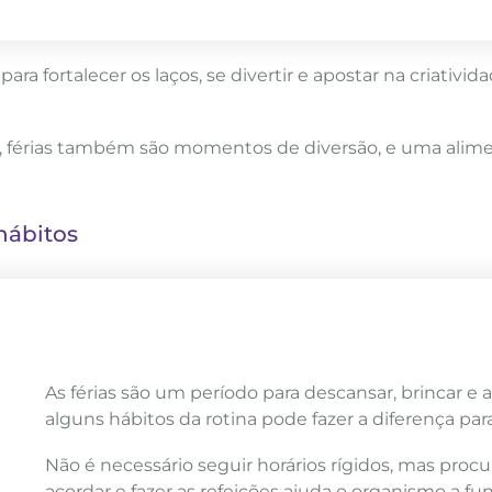
a fortalecer os laços, se divertir e apostar na criativid
al, férias também são momentos de diversão, e uma alime
hábitos
As férias são um período para descansar, brincar e 
alguns hábitos da rotina pode fazer a diferença par
Não é necessário seguir horários rígidos, mas proc
acordar e fazer as refeições ajuda o organismo a fu