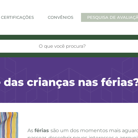
CERTIFICAÇÕES
CONVÊNIOS
PESQUISA DE AVALIAÇ
das crianças nas férias
As
férias
são um dos momentos mais aguardad
passear, descobrir novos interesses e aprove