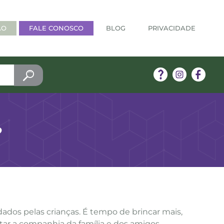
ÃO
FALE CONOSCO
BLOG
PRIVACIDADE
?
os pelas crianças. É tempo de brincar mais,
itar a companhia da família e dos amigos.